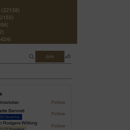
Join
s
iniaricker
Follow
iette Bennett
Follow
-22 Governor
 Rodgers Wilfong
Follow
1-22 President