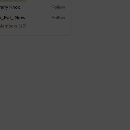
erly Knox
Follow
e_Eat_ Grow
Follow
Members (19)