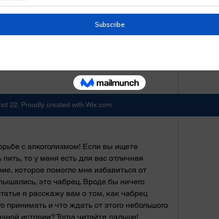
ict 22. Proudly created with Wix.com
орьбе с алкоголизмом! Если вы ищете 
ить, то у меня есть для вас отличная 
ние, которое помогло мне избавиться от 
лышались, это чабрец. Вроде бы ничего 
статье я расскажу вам о том, как чабрец 
го принимать и что ждать от этого небольшого 
ычной истории? Тогда читайте дальше!