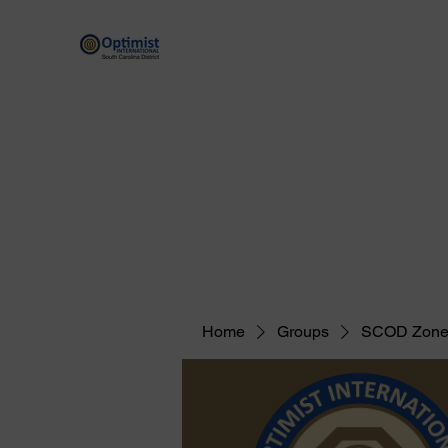
By providing hope and positive vision, Opt
Home
Scholarship Programs
Optimist Resources
Home
Groups
SCOD Zone