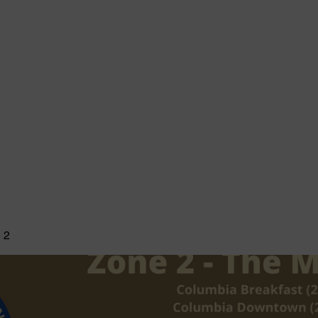
imists bring out the best in youth, our communities and ourselves.
Conferences & Convention
Club News
More
 2