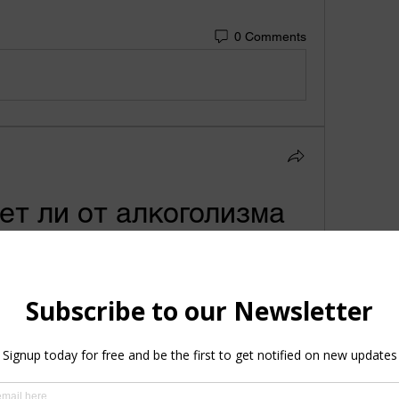
0 Comments
ет ли от алкоголизма
мочь в борьбе с алкоголизмом! Этот 
 множество полезных свойств и может стать 
пути к здоровому образу жизни.