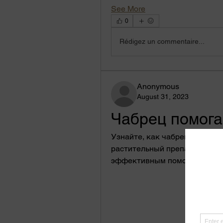
See More
0
Rédigez un commentaire...
Anonymous
August 31, 2023
Чабрец помога
Узнайте, как чабрец может по
растительный препарат имеет
эффективным помощником на 