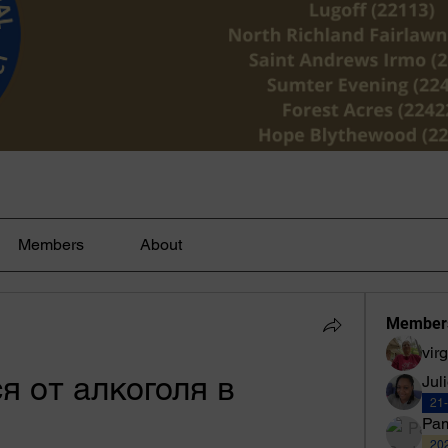
Members
About
Member
virg
 от алкоголя в 
Jul
21
Pam
202