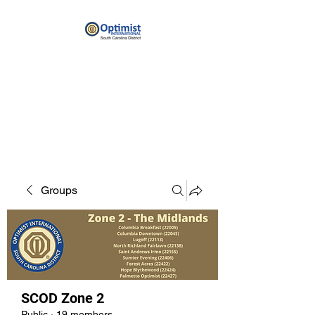
By providing hope and positive
vision, Optimists bring out the
best in youth, our communities
and ourselves.
Groups
SCOD Zone 2
Public
·
19 members