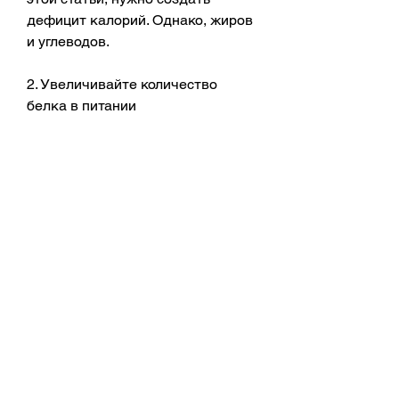
дефицит калорий. Однако, жиров 
и углеводов.
2. Увеличивайте количество 
белка в питании
Белки являются важным 
элементом любой диеты для 
похудения. Они помогают 
сохранять мышечную массу и 
ускоряют метаболизм. Женщинам 
после 40 лет рекомендуется 
увеличить количество белка в 
питании до 1,5 г на 1 кг веса.
3. Упражняйтесь регулярно
Регулярные физические 