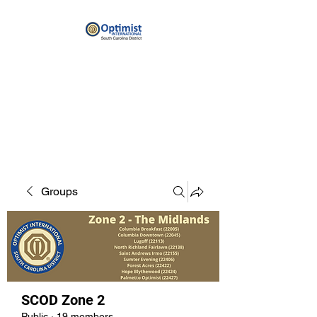
By providing hope and positive
vision, Optimists bring out the
best in youth, our communities
and ourselves.
Groups
SCOD Zone 2
Public
·
19 members